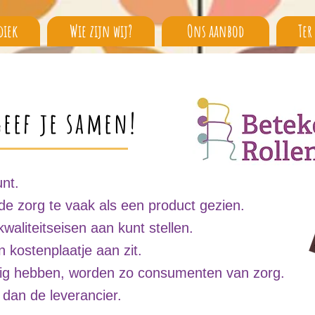
diek
Wie zijn wij?
Ons aanbod
Ter
geef je samen!
unt.
de zorg te vaak als een product gezien.
waliteitseisen aan kunt stellen.
 kostenplaatje aan zit.
ig hebben, worden zo consumenten van zorg.
 dan de leverancier.