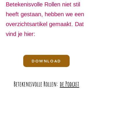
Betekenisvolle Rollen niet stil
heeft gestaan, hebben we een
overzichtsartikel gemaakt. Dat
vind je hier:
DOWNLOAD
Betekenisvolle Rollen:
de Podcast
In deze podcast serie gaan wij,
Dominique, Caro en Mara, op zoek
naar manieren om betekenis te
vinden. En worstelen we met de